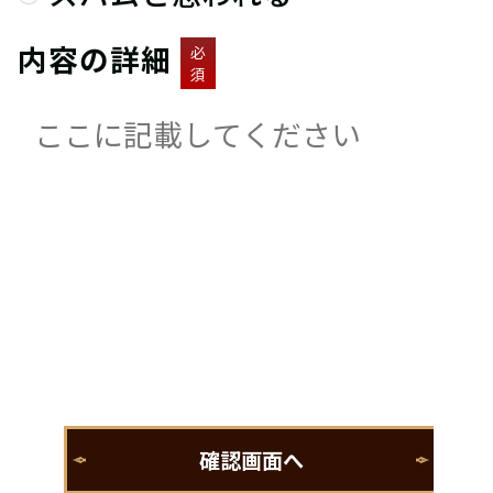
内容の詳細
必
須