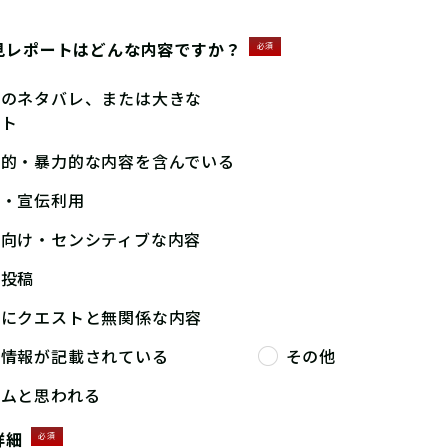
見レポートはどんな内容ですか？
必須
答のネタバレ、または大きな
ント
撃的・暴力的な内容を含んでいる
告・宣伝利用
人向け・センシティブな内容
複投稿
端にクエストと無関係な内容
人情報が記載されている
その他
パムと思われる
詳細
必須