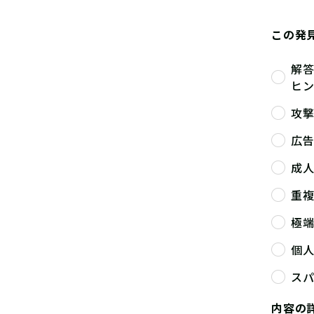
この発
解
ヒ
攻
広
成
重
極
個
ス
内容の