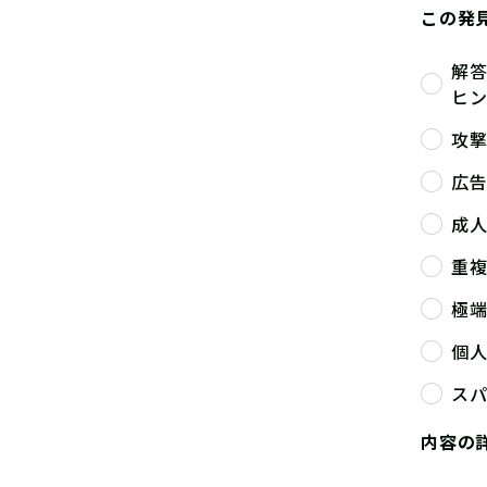
この発
解
ヒ
攻
広
成
重
極
個
ス
内容の