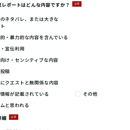
見レポートはどんな内容ですか？
必須
答のネタバレ、または大きな
ント
撃的・暴力的な内容を含んでいる
告・宣伝利用
人向け・センシティブな内容
複投稿
端にクエストと無関係な内容
人情報が記載されている
その他
パムと思われる
詳細
必須