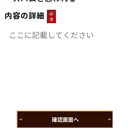
内容の詳細
必
須