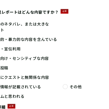
見レポートはどんな内容ですか？
必須
答のネタバレ、または大きな
ント
撃的・暴力的な内容を含んでいる
告・宣伝利用
人向け・センシティブな内容
複投稿
端にクエストと無関係な内容
人情報が記載されている
その他
パムと思われる
詳細
必須