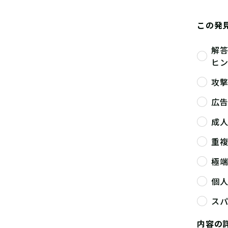
この発
解
ヒ
攻
広
成
重
極
個
ス
内容の