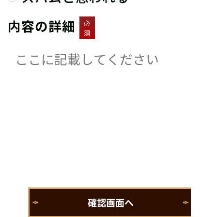
内容の詳細
必
須