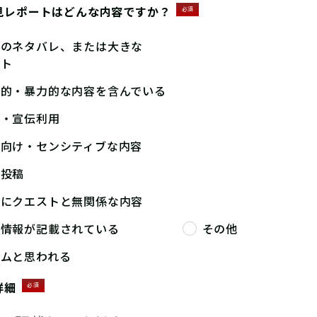
見レポートはどんな内容ですか？
必須
答のネタバレ、または大きな
ント
撃的・暴力的な内容を含んでいる
告・宣伝利用
人向け・センシティブな内容
複投稿
端にクエストと無関係な内容
人情報が記載されている
その他
パムと思われる
詳細
必須