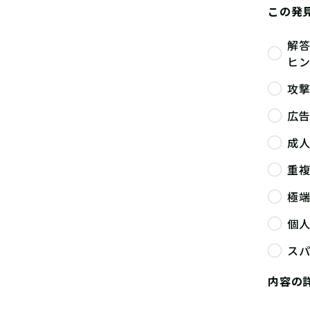
この発
解
ヒ
攻
広
成
重
極
個
ス
内容の