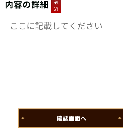
内容の詳細
必
須