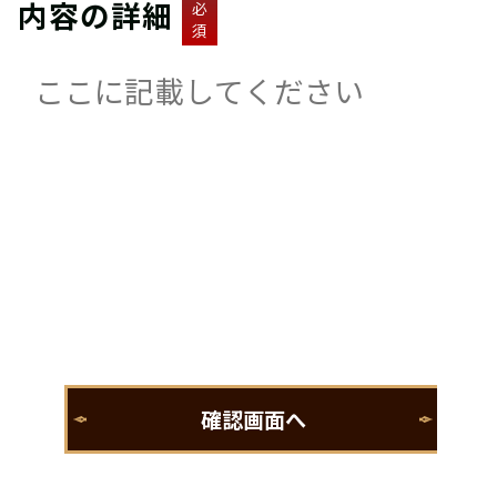
内容の詳細
必
須