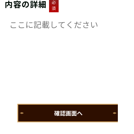
内容の詳細
必
須