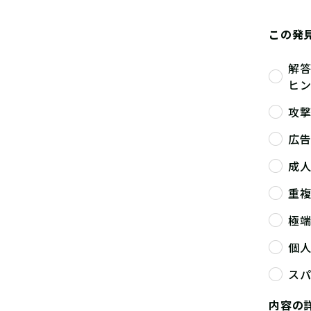
この発
解
ヒ
攻
広
成
重
極
個
ス
内容の