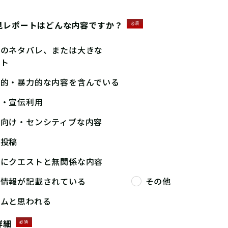
見レポートはどんな内容ですか？
必須
答のネタバレ、または大きな
ント
撃的・暴力的な内容を含んでいる
告・宣伝利用
人向け・センシティブな内容
複投稿
端にクエストと無関係な内容
人情報が記載されている
その他
パムと思われる
詳細
必須