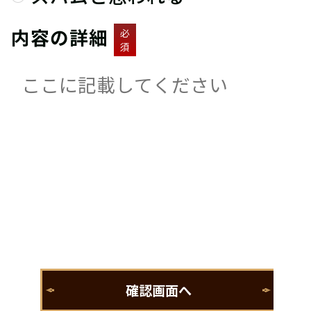
内容の詳細
必
須