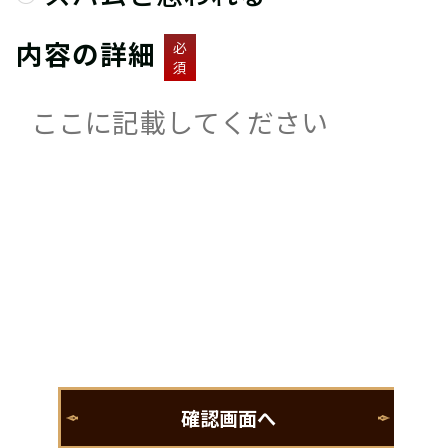
内容の詳細
必
須