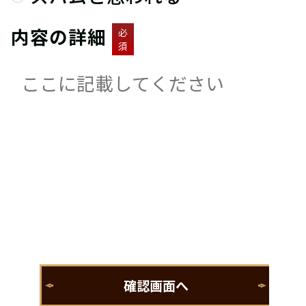
内容の詳細
必
須