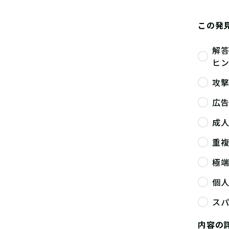
この発
解
ヒ
攻
広
成
重
極
個
ス
内容の