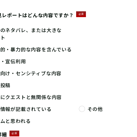
見レポートはどんな内容ですか？
必須
答のネタバレ、または大きな
ント
撃的・暴力的な内容を含んでいる
告・宣伝利用
人向け・センシティブな内容
複投稿
端にクエストと無関係な内容
人情報が記載されている
その他
パムと思われる
詳細
必須