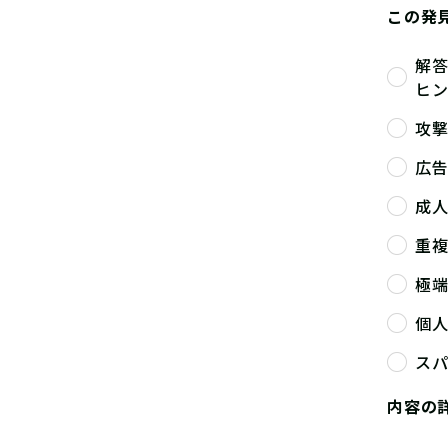
この発
解
ヒ
攻
広
成
重
極
個
ス
内容の