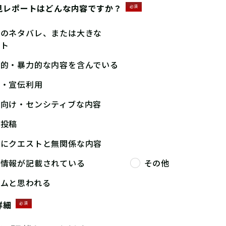
見レポートはどんな内容ですか？
必須
答のネタバレ、または大きな
ント
撃的・暴力的な内容を含んでいる
告・宣伝利用
人向け・センシティブな内容
複投稿
端にクエストと無関係な内容
人情報が記載されている
その他
パムと思われる
詳細
必須