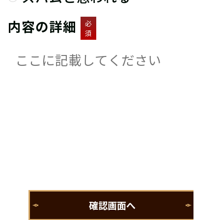
内容の詳細
必
須