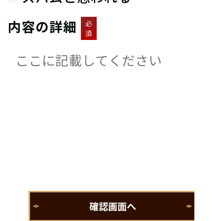
内容の詳細
必
須