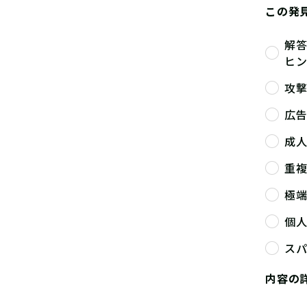
この発
解
ヒ
攻
広
成
重
極
個
ス
内容の