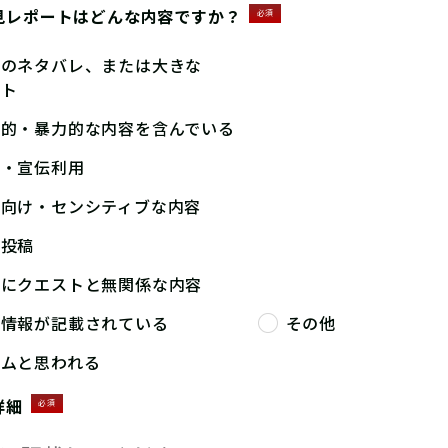
見レポートはどんな内容ですか？
必須
答のネタバレ、または大きな
ント
撃的・暴力的な内容を含んでいる
告・宣伝利用
人向け・センシティブな内容
複投稿
端にクエストと無関係な内容
人情報が記載されている
その他
パムと思われる
詳細
必須