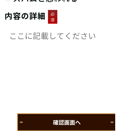
内容の詳細
必
須