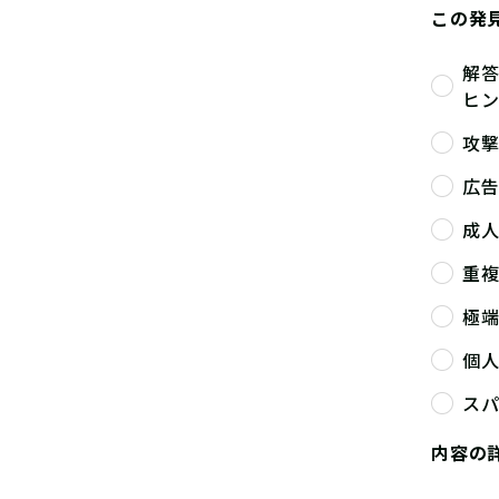
この発
解
ヒ
攻
広
成
重
極
個
ス
内容の