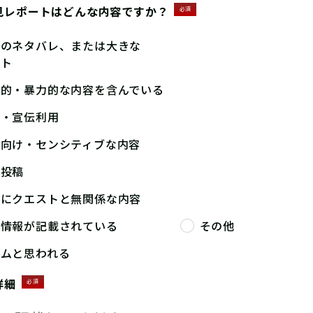
見レポートはどんな内容ですか？
必須
答のネタバレ、または大きな
ント
撃的・暴力的な内容を含んでいる
告・宣伝利用
人向け・センシティブな内容
複投稿
端にクエストと無関係な内容
人情報が記載されている
その他
パムと思われる
詳細
必須