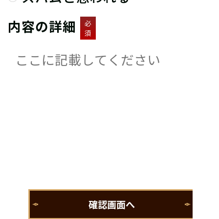
内容の詳細
必
須