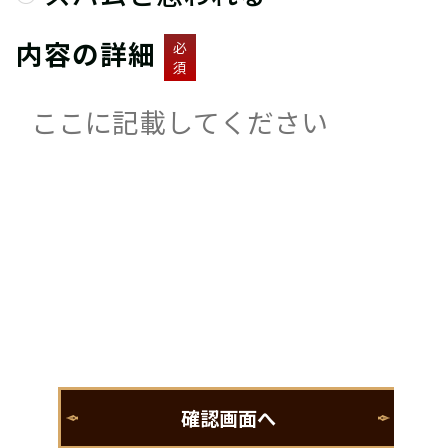
内容の詳細
必
須