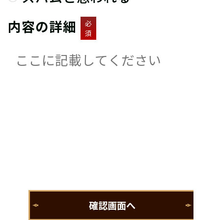
内容の詳細
必
須