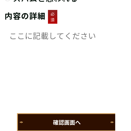
内容の詳細
必
須