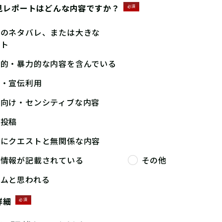
見レポートはどんな内容ですか？
必須
答のネタバレ、または大きな
ント
撃的・暴力的な内容を含んでいる
告・宣伝利用
人向け・センシティブな内容
複投稿
端にクエストと無関係な内容
人情報が記載されている
その他
パムと思われる
詳細
必須