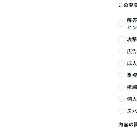
この発
解
ヒ
攻
広
成
重
極
個
ス
内容の