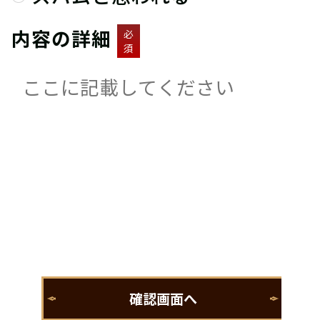
内容の詳細
必
須