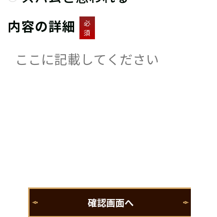
内容の詳細
必
須