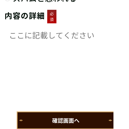
内容の詳細
必
須