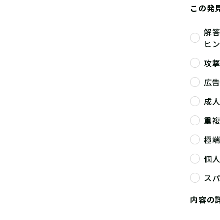
この発
解
ヒ
攻
広
成
重
極
個
ス
内容の