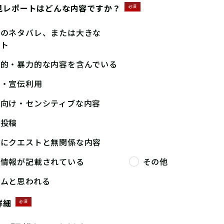
見レポートはどんな内容ですか？
必須
答のネタバレ、または大きな
ント
撃的・暴力的な内容を含んでいる
告・宣伝利用
人向け・センシティブな内容
複投稿
端にクエストと無関係な内容
人情報が記載されている
その他
パムと思われる
詳細
必須