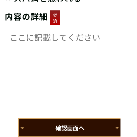
内容の詳細
必
須