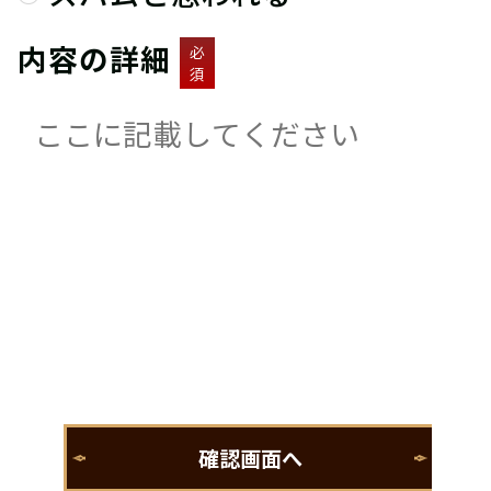
内容の詳細
必
須