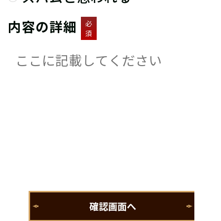
内容の詳細
必
須