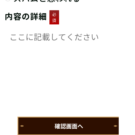
内容の詳細
必
須