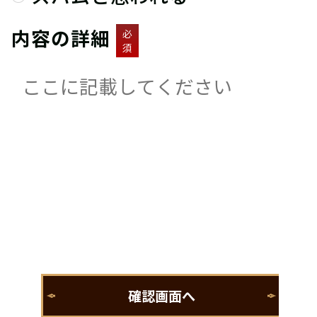
内容の詳細
必
須