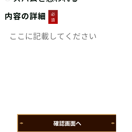
内容の詳細
必
須