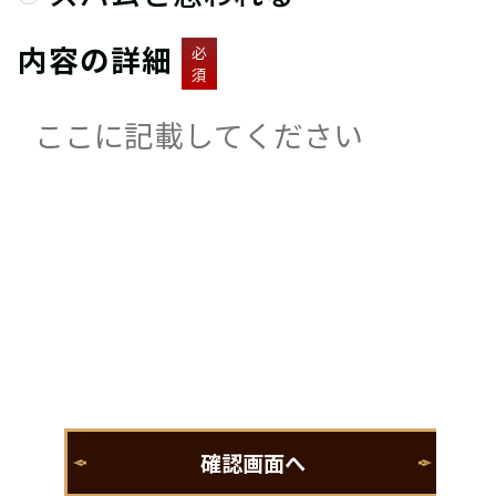
内容の詳細
必
須