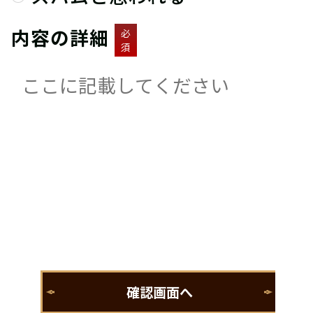
内容の詳細
必
須