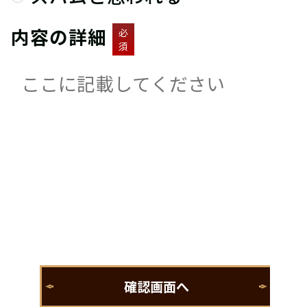
内容の詳細
必
須