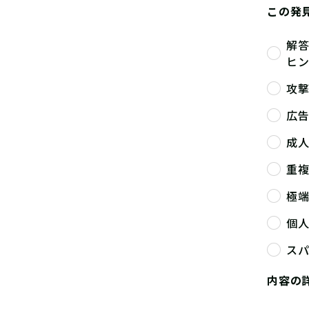
この発
解
ヒ
攻
広
成
重
極
個
ス
内容の