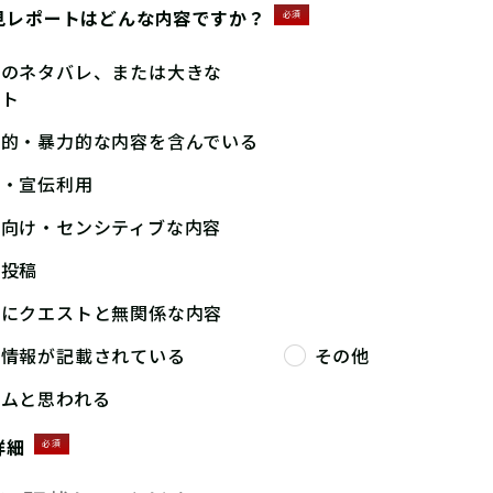
見レポートはどんな内容ですか？
必須
答のネタバレ、または大きな
ント
撃的・暴力的な内容を含んでいる
告・宣伝利用
人向け・センシティブな内容
複投稿
端にクエストと無関係な内容
人情報が記載されている
その他
パムと思われる
詳細
必須