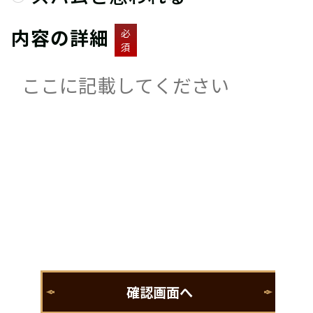
内容の詳細
必
須