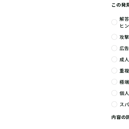
この発
解
ヒ
攻
広
成
重
極
個
ス
内容の