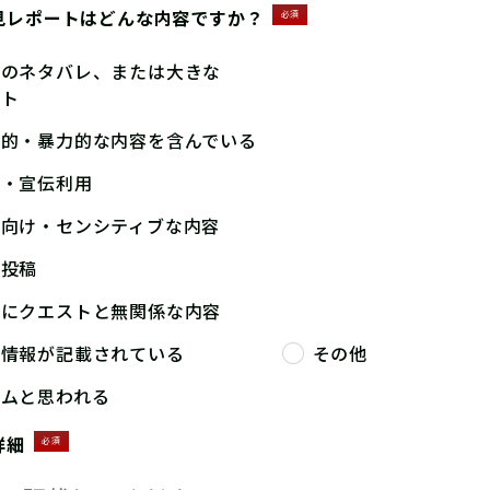
見レポートはどんな内容ですか？
必須
答のネタバレ、または大きな
ント
撃的・暴力的な内容を含んでいる
告・宣伝利用
人向け・センシティブな内容
複投稿
端にクエストと無関係な内容
人情報が記載されている
その他
パムと思われる
詳細
必須