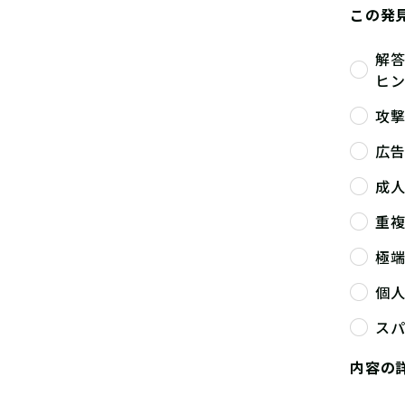
この発
解
ヒ
攻
広
成
重
極
個
ス
内容の