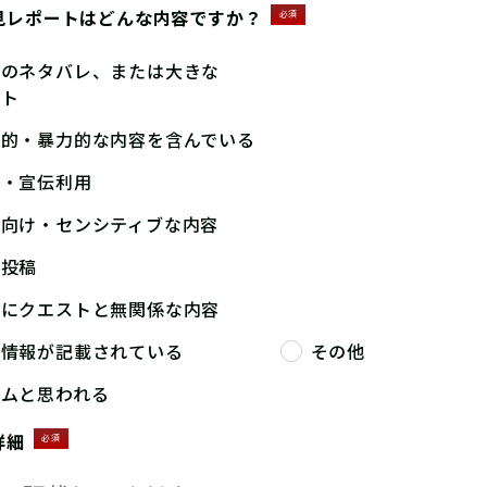
見レポートはどんな内容ですか？
必須
答のネタバレ、または大きな
ント
撃的・暴力的な内容を含んでいる
告・宣伝利用
人向け・センシティブな内容
複投稿
端にクエストと無関係な内容
人情報が記載されている
その他
パムと思われる
詳細
必須