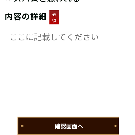
内容の詳細
必
須