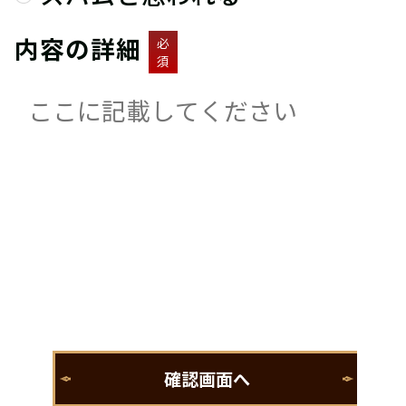
内容の詳細
必
須