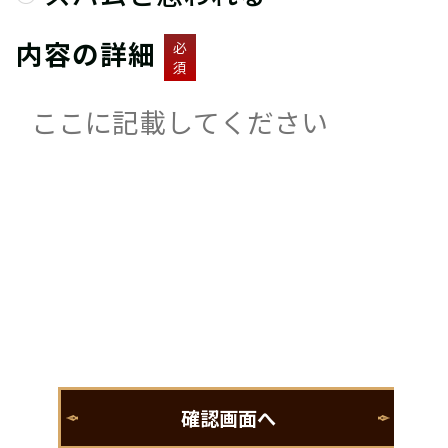
内容の詳細
必
須