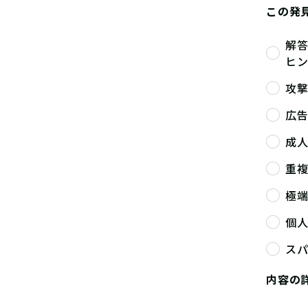
この発
解
ヒ
攻
広
成
重
極
個
ス
内容の