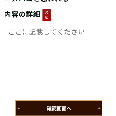
内容の詳細
必
須