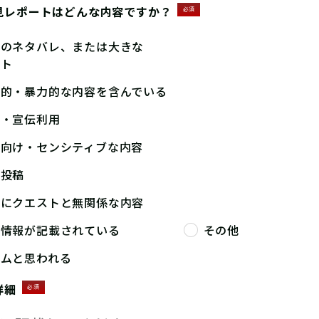
見レポートはどんな内容ですか？
必須
答のネタバレ、または大きな
ント
撃的・暴力的な内容を含んでいる
告・宣伝利用
人向け・センシティブな内容
複投稿
端にクエストと無関係な内容
人情報が記載されている
その他
パムと思われる
詳細
必須