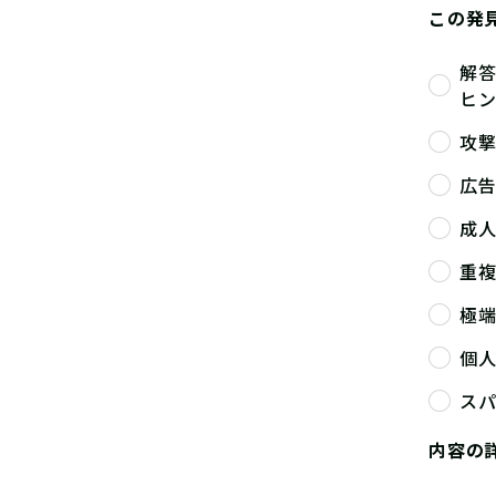
この発
解
ヒ
攻
広
成
重
極
個
ス
内容の