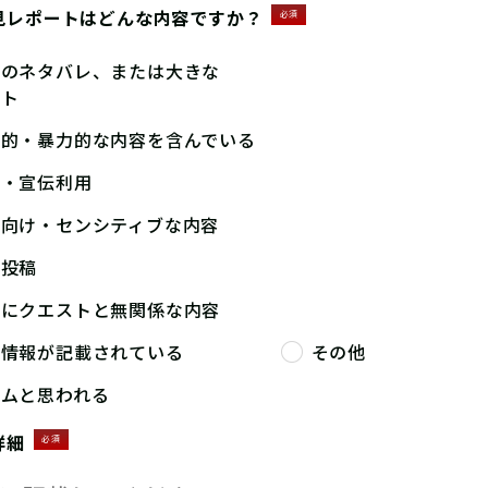
見レポートはどんな内容ですか？
必須
答のネタバレ、または大きな
ント
撃的・暴力的な内容を含んでいる
告・宣伝利用
人向け・センシティブな内容
複投稿
端にクエストと無関係な内容
人情報が記載されている
その他
パムと思われる
詳細
必須