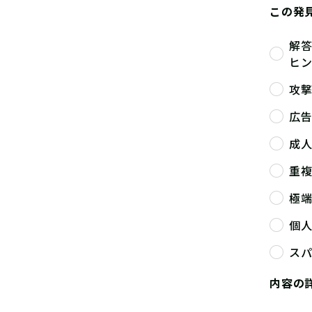
この発
解
ヒ
攻
広
成
重
極
個
ス
内容の